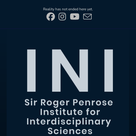
Skip
Reality has not ended here yet.
to
content