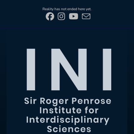
Skip
Reality has not ended here yet.
to
content