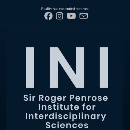
Skip
Reality has not ended here yet.
to
content