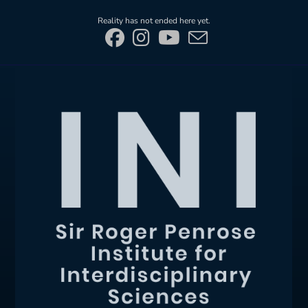
Skip
Reality has not ended here yet.
to
content