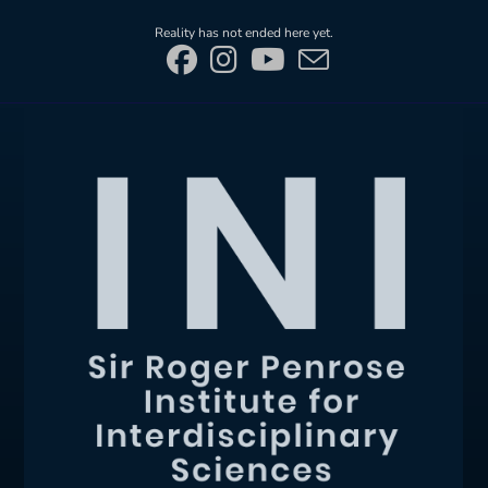
Skip
Reality has not ended here yet.
to
content