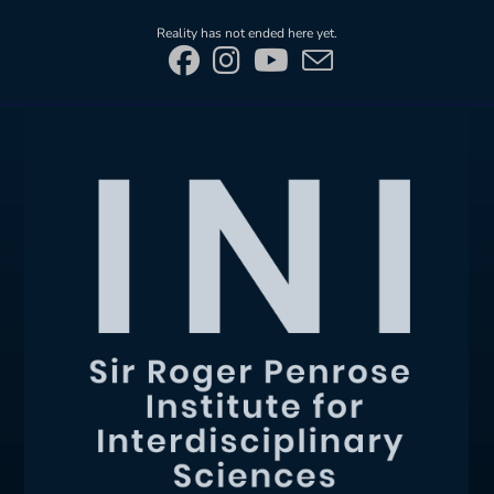
Skip
Reality has not ended here yet.
to
content