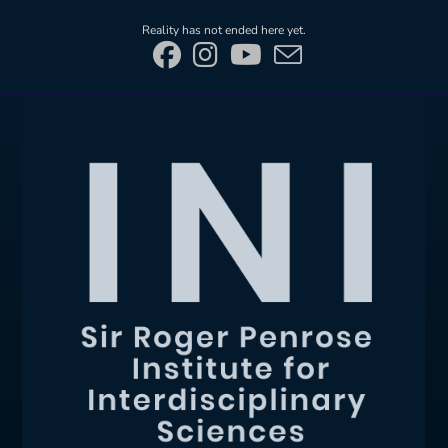
Skip
Reality has not ended here yet.
to
content