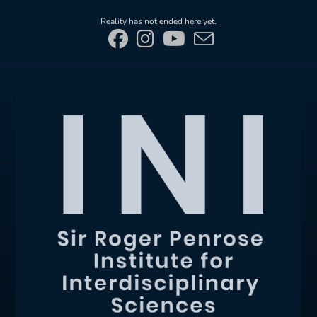
Skip
Reality has not ended here yet.
to
content