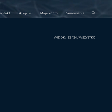
Toggle
ontakt
Sklep
Moje konto
Zamówienia
website
search
WIDOK:
12
24
WSZYSTKO