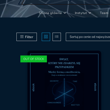
Strona główna
Instytut
Team
Filter
Sortuj po cenie od najwyższ
OUT OF STOCK