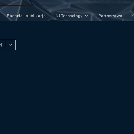
Badania i publikacje
INI Technology
Partnerstwo
K
ej