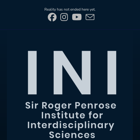
Skip
Reality has not ended here yet.
to
content