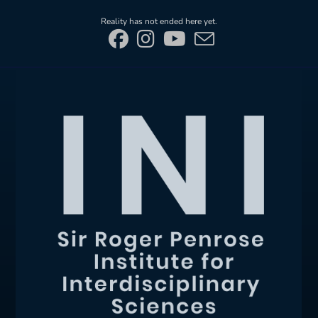
Skip
Reality has not ended here yet.
to
content