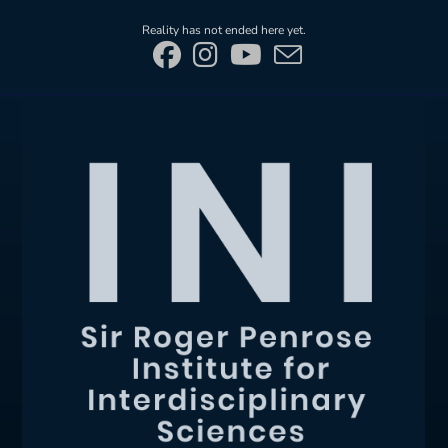
Skip
Reality has not ended here yet.
to
content