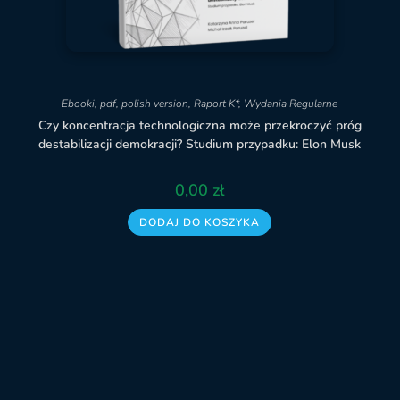
Ebooki
,
pdf
,
polish version
,
Raport K*
,
Wydania Regularne
Czy koncentracja technologiczna może przekroczyć próg
destabilizacji demokracji? Studium przypadku: Elon Musk
0,00
zł
DODAJ DO KOSZYKA