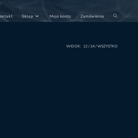
Toggle
ontakt
Sklep
Moje konto
Zamówienia
website
search
WIDOK:
12
24
WSZYSTKO