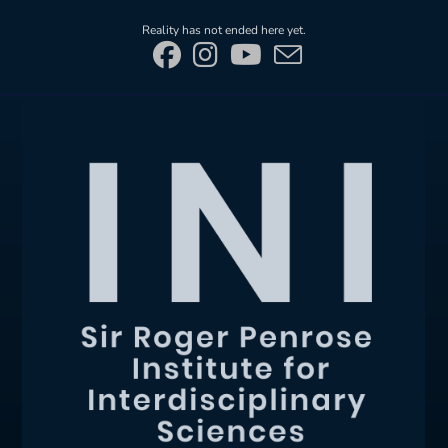
Skip
Reality has not ended here yet.
to
content