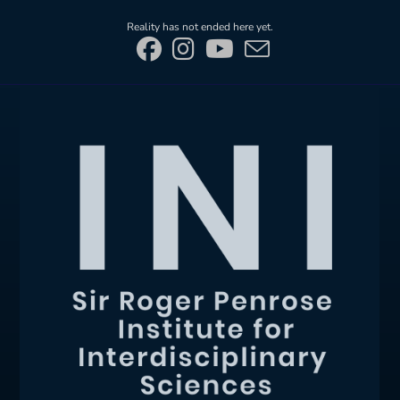
Skip
Reality has not ended here yet.
to
content