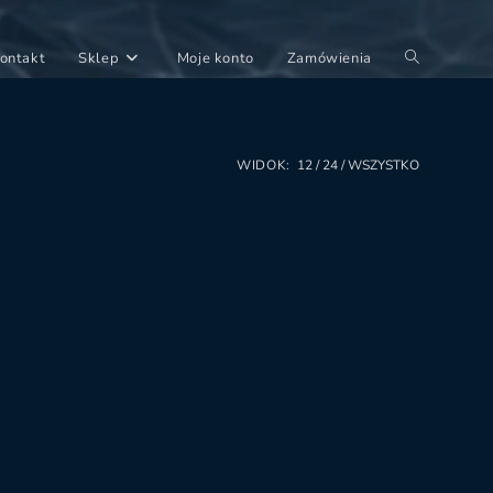
Toggle
ontakt
Sklep
Moje konto
Zamówienia
website
search
WIDOK:
12
24
WSZYSTKO