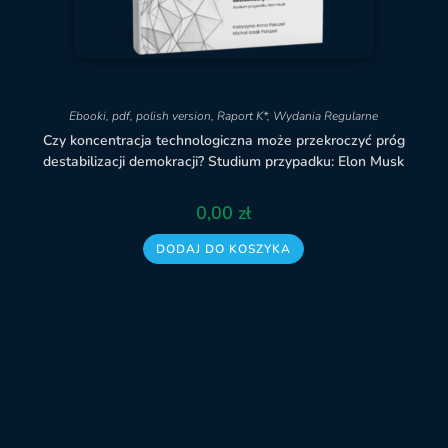
Ebooki
,
pdf
,
polish version
,
Raport K*
,
Wydania Regularne
Czy koncentracja technologiczna może przekroczyć próg
destabilizacji demokracji? Studium przypadku: Elon Musk
0,00
zł
DODAJ DO KOSZYKA