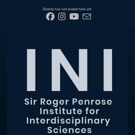
Skip
Reality has not ended here yet.
to
content